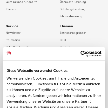
Gute Gründe für das ifb
Übersicht Beratung
Karriere
Schulungsberatung
Inhouseberatung
Service
Themen
Newsletter
Betriebsrat gründen
ifb-medien
BEM
Bahn Sondertarif
Rhetorik
meinifb
BR-Wahl
Downloads & Formulare
SBV-Wahl
FAQ
JAV-Wahl
Diese Webseite verwendet Cookies
ifb-App Betriebsrat360
Wir verwenden Cookies, um Inhalte und Anzeigen zu
personalisieren, Funktionen für soziale Medien anbieten
News. Wissen. Themen.
Folgen Sie uns
zu können und die Zugriffe auf unsere Website zu
News & Fachthemen
analysieren. Außerdem geben wir Informationen zu Ihrer
Lexikon
Verwendung unserer Website an unsere Partner für
Sicherheit durch geprüfte
soziale Medien, Werbung und Analysen weiter. Unsere
Qualität!
Rechtsprechung