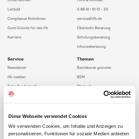
Unternehmen
Hilfe & Kontakt
Leitbild
0 88 41 / 61 12 – 20
Compliance Richtlinien
service@ifb.de
Gute Gründe für das ifb
Übersicht Beratung
Karriere
Schulungsberatung
Inhouseberatung
Service
Themen
Newsletter
Betriebsrat gründen
ifb-medien
BEM
Bahn Sondertarif
Rhetorik
meinifb
BR-Wahl
Downloads & Formulare
SBV-Wahl
FAQ
JAV-Wahl
Diese Webseite verwendet Cookies
ifb-App Betriebsrat360
Wir verwenden Cookies, um Inhalte und Anzeigen zu
personalisieren, Funktionen für soziale Medien anbieten
News. Wissen. Themen.
Folgen Sie uns