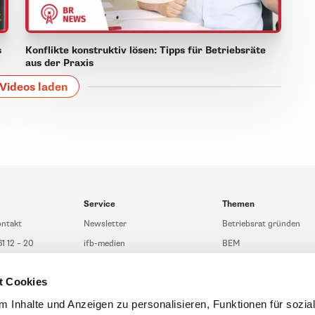
s
Konflikte konstruktiv lösen: Tipps für Betriebsräte
aus der Praxis
Videos laden
Service
Themen
ontakt
Newsletter
Betriebsrat gründen
61 12 – 20
ifb-medien
BEM
fb.de
Bahn Sondertarif
Rhetorik
t Cookies
t Beratung
meinifb
BR-Wahl
sberatung
Downloads & Formulare
SBV-Wahl
 Inhalte und Anzeigen zu personalisieren, Funktionen für sozia