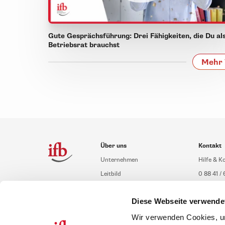
Gute Gesprächsführung: Drei Fähigkeiten, die Du al
Betriebsrat brauchst
Mehr 
Über uns
Kontakt
Unternehmen
Hilfe & K
Leitbild
0 88 41 / 
Compliance Richtlinien
service@i
Diese Webseite verwende
Gute Gründe für das ifb
Übersich
Karriere
Schulung
Wir verwenden Cookies, um