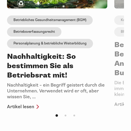
Betriebliches Gesundheitsmanagement (BGM)
Konfl
Betriebsverfassungsrecht
BR gr
Behi
Personalplanung & betriebliche Weiterbildung
Betr
Nachhaltigkeit: So
Ankl
bestimmen Sie als
Bust
Betriebsrat mit!
Die Beh
Nachhaltigkeit – ein Begriff geistert durch die
immer w
Unternehmen. Verwendet wird er oft, aber
kleinen 
wissen Sie, ...
Artikel 
Artikel lesen