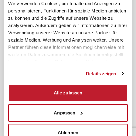
Wir verwenden Cookies, um Inhalte und Anzeigen zu
Karriere
Schulungsberatung
personalisieren, Funktionen für soziale Medien anbieten
Inhouseberatung
zu können und die Zugriffe auf unsere Website zu
analysieren. Außerdem geben wir Informationen zu Ihrer
Service
Themen
Verwendung unserer Website an unsere Partner für
Newsletter
Betriebsrat gründen
soziale Medien, Werbung und Analysen weiter. Unsere
ifb-medien
BEM
Partner führen diese Informationen möglicherweise mit
weiteren Daten zusammen, die Sie ihnen bereitgestellt
Bahn Sondertarif
Rhetorik
haben oder die sie im Rahmen Ihrer Nutzung der
meinifb
BR-Wahl
Dienste gesammelt haben.
Downloads & Formulare
SBV-Wahl
Details zeigen
FAQ
JAV-Wahl
ifb-App Betriebsrat360
Alle zulassen
News. Wissen. Themen.
Folgen Sie uns
News & Fachthemen
Anpassen
Lexikon
Sicherheit durch geprüfte
Qualität!
Rechtsprechung
Ablehnen