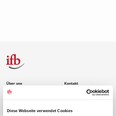
Über uns
Kontakt
Unternehmen
Hilfe & Kontakt
Leitbild
0 88 41 / 61 12 – 20
Compliance Richtlinien
service@ifb.de
Diese Webseite verwendet Cookies
Gute Gründe für das ifb
Übersicht Beratung