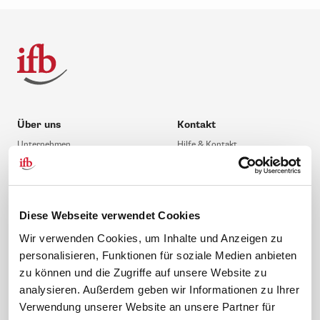
Über uns
Kontakt
Unternehmen
Hilfe & Kontakt
Leitbild
0 88 41 / 61 12 – 20
Compliance Richtlinien
service@ifb.de
Gute Gründe für das ifb
Übersicht Beratung
Diese Webseite verwendet Cookies
Karriere
Schulungsberatung
Wir verwenden Cookies, um Inhalte und Anzeigen zu
Inhouseberatung
personalisieren, Funktionen für soziale Medien anbieten
zu können und die Zugriffe auf unsere Website zu
Service
Themen
analysieren. Außerdem geben wir Informationen zu Ihrer
Newsletter
Betriebsrat gründen
Verwendung unserer Website an unsere Partner für