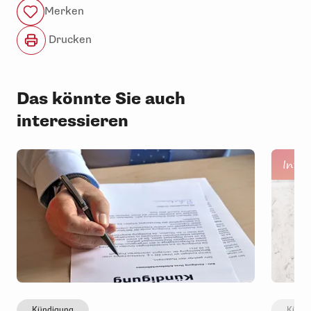
Merken
Drucken
Das könnte Sie auch
interessieren
Inte
Kündigung
Kündi