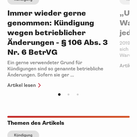
Immer wieder gerne
„Uns
genommen: Kündigung
Waff
wegen betrieblicher
jede
Änderungen - § 106 Abs. 3
2019 wa
sich Be
Nr. 6 BetrVG
Warum? 
Ein gerne verwendeter Grund für
Artikel 
Kündigungen sind so genannte betriebliche
Änderungen. Sofern sie ger ...
Artikel lesen
Themen des Artikels
Kündigung