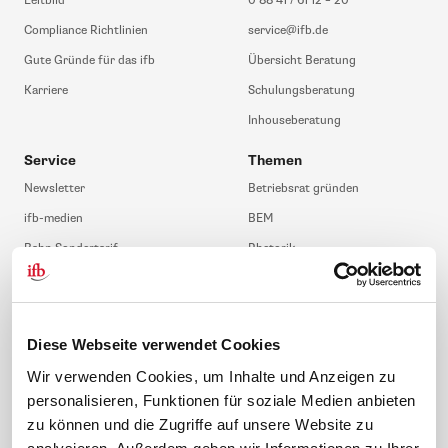
Leitbild
0 88 41 / 61 12 – 20
Compliance Richtlinien
service@ifb.de
Gute Gründe für das ifb
Übersicht Beratung
Karriere
Schulungsberatung
Inhouseberatung
Service
Themen
Newsletter
Betriebsrat gründen
ifb-medien
BEM
Bahn Sondertarif
Rhetorik
meinifb
BR-Wahl
Downloads & Formulare
SBV-Wahl
FAQ
JAV-Wahl
Diese Webseite verwendet Cookies
ifb-App Betriebsrat360
Wir verwenden Cookies, um Inhalte und Anzeigen zu
personalisieren, Funktionen für soziale Medien anbieten
News. Wissen. Themen.
Folgen Sie uns
zu können und die Zugriffe auf unsere Website zu
News & Fachthemen