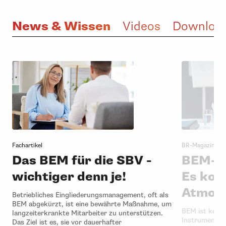
News & Wissen
e
Videos
Downloa
Fachartikel
BR-Magazin
Das BEM für die SBV -
BEM-Er
wichtiger denn je!
Es kom
Atmosp
Betriebliches Eingliederungsmanagement, oft als
BEM abgekürzt, ist eine bewährte Maßnahme, um
BEM ist keine
langzeiterkrankte Mitarbeiter zu unterstützen.
Instrument, u
Das Ziel ist es, sie vor dauerhafter