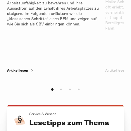
Maike Scherdi
Arbeitsunfähigkeit zu bewahren und ihre
oft erlebt, w
Aussichten auf den Erhalt ihres Arbeitsplatzes zu
vermeintlich
steigern. Im Folgenden erläutern wir die
entpuppten – 
„klassischen Schritte“ eines BEM und zeigen auf,
Beteiligten d
wie Sie sich als SBV einbringen können.
kann.
Artikel lesen
Artikel lesen
Service & Wissen
Lesetipps zum Thema