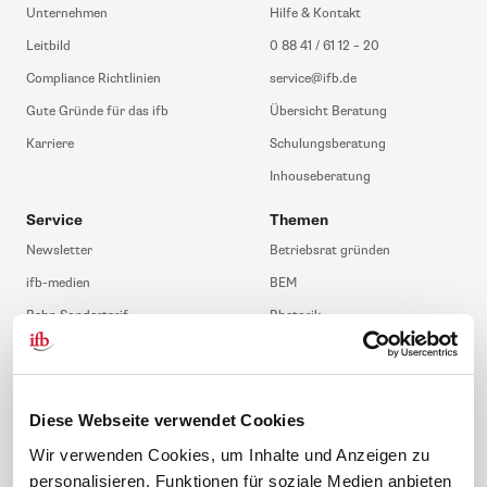
Unternehmen
Hilfe & Kontakt
Leitbild
0 88 41 / 61 12 – 20
Compliance Richtlinien
service@ifb.de
Gute Gründe für das ifb
Übersicht Beratung
Karriere
Schulungsberatung
Inhouseberatung
Service
Themen
Newsletter
Betriebsrat gründen
ifb-medien
BEM
Bahn Sondertarif
Rhetorik
meinifb
BR-Wahl
Downloads & Formulare
SBV-Wahl
FAQ
JAV-Wahl
Diese Webseite verwendet Cookies
ifb-App Betriebsrat360
Wir verwenden Cookies, um Inhalte und Anzeigen zu
personalisieren, Funktionen für soziale Medien anbieten