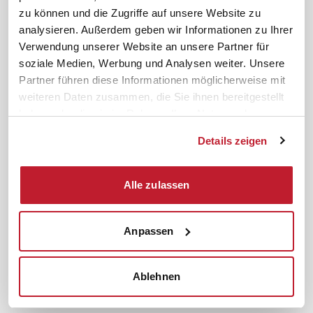
News. Wissen. Themen.
Folgen Sie uns
zu können und die Zugriffe auf unsere Website zu
News & Fachthemen
analysieren. Außerdem geben wir Informationen zu Ihrer
Lexikon
Verwendung unserer Website an unsere Partner für
Sicherheit durch geprüfte
soziale Medien, Werbung und Analysen weiter. Unsere
Qualität!
Rechtsprechung
Partner führen diese Informationen möglicherweise mit
Gesetze
weiteren Daten zusammen, die Sie ihnen bereitgestellt
BR-Magazin
haben oder die sie im Rahmen Ihrer Nutzung der
Forum
Dienste gesammelt haben.
Details zeigen
Datenschutz
Cookiebot
Impressum
Rechtliches
Alle zulassen
AGB
Anpassen
Institut zur Fortbildung von
© 2026
Betriebsräten GmbH & Co. KG
Ablehnen