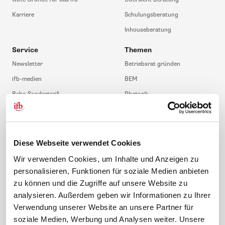
Karriere
Schulungsberatung
Inhouseberatung
Service
Themen
Newsletter
Betriebsrat gründen
ifb-medien
BEM
Bahn Sondertarif
Rhetorik
meinifb
BR-Wahl
Downloads & Formulare
SBV-Wahl
FAQ
JAV-Wahl
Diese Webseite verwendet Cookies
ifb-App Betriebsrat360
Wir verwenden Cookies, um Inhalte und Anzeigen zu
personalisieren, Funktionen für soziale Medien anbieten
News. Wissen. Themen.
Folgen Sie uns
zu können und die Zugriffe auf unsere Website zu
News & Fachthemen
analysieren. Außerdem geben wir Informationen zu Ihrer
Lexikon
Verwendung unserer Website an unsere Partner für
Sicherheit durch geprüfte
Qualität!
soziale Medien, Werbung und Analysen weiter. Unsere
Rechtsprechung