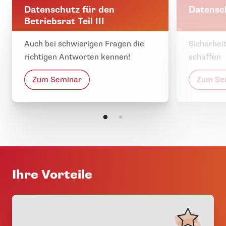
Datenschutz für den
Datensc
Betriebsrat Teil III
Auch bei schwierigen Fragen die
Sicherhei
richtigen Antworten kennen!
schaffen
Zum Seminar
Zum Se
Ihre Vorteile