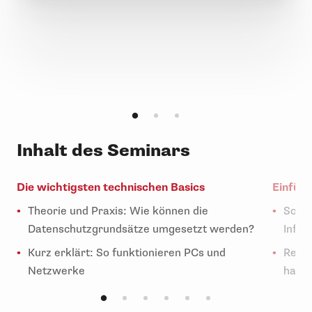
Inhalt des Seminars
Die wichtigsten technischen Basics
Einfüh
Theorie und Praxis: Wie können die
So ge
Datenschutzgrundsätze umgesetzt werden?
Infor
Kurz erklärt: So funktionieren PCs und
Regel
Netzwerke
hand
Wie k