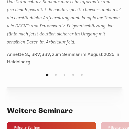
Das Datenschutz-Seminar war sehr informativ und
Das
praxisnah gestaltet. Besonders positiv hervorzuheben ist
Erf
die verständliche Aufbereitung auch komplexer Themen
Wis
wie DSGVO und Datenschutz-Folgenabschätzung. Ich
wei
fühle mich jetzt deutlich sicherer im Umgang mit
Ref
sensiblen Daten im Arbeitsumfeld.
Tho
in 
Annette S., BRV;SBV, zum Seminar im August 2025 in
Heidelberg
Weitere Seminare
Präsenz-Seminar
Präsenz- ode