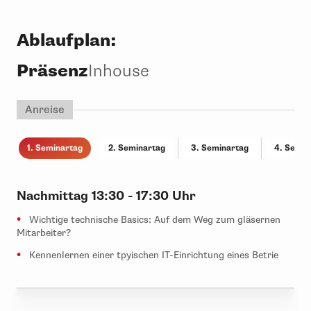
Betri
werd
Ablaufplan:
Mehr 
Ihre 
Präsenz
Inhouse
Anreise
1. Seminartag
2. Seminartag
3. Seminartag
4. Semin
Nachmittag
13:30 - 17:30 Uhr
Wichtige technische Basics: Auf dem Weg zum gläsernen
Mitarbeiter?
Kennenlernen einer tpyischen IT-Einrichtung eines Betrie