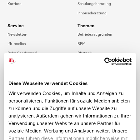
Karriere
Schulungsberatung
Inhouseberatung
Service
Themen
Newsletter
Betriebsrat gründen
ifb-medien
BEM
Bahn Sondertarif
Rhetorik
meinifb
BR-Wahl
Downloads & Formulare
SBV-Wahl
FAQ
JAV-Wahl
Diese Webseite verwendet Cookies
ifb-App Betriebsrat360
Wir verwenden Cookies, um Inhalte und Anzeigen zu
personalisieren, Funktionen für soziale Medien anbieten
News. Wissen. Themen.
Folgen Sie uns
zu können und die Zugriffe auf unsere Website zu
News & Fachthemen
analysieren. Außerdem geben wir Informationen zu Ihrer
Lexikon
Verwendung unserer Website an unsere Partner für
Sicherheit durch geprüfte
soziale Medien, Werbung und Analysen weiter. Unsere
Qualität!
Rechtsprechung
Partner führen diese Informationen möglicherweise mit