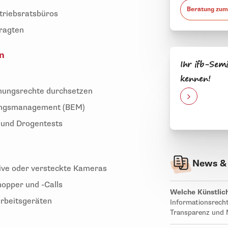
Beratung zum
triebsratsbüros
ragten
n
Ihr ifb-Semi
kennen!
mmungsrechte durchsetzen
rungsmanagement (BEM)
 und Drogentests
News &
ive oder versteckte Kameras
opper und -Calls
Welche Künstlich
Arbeitsgeräten
Informationsrecht
Transparenz und 