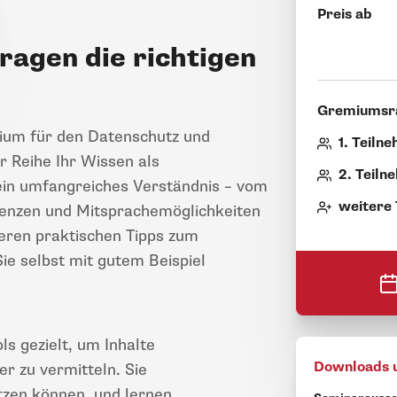
Preis ab
ragen die richtigen
Gremiumsr
ium für den Datenschutz und
1. Teiln
r Reihe Ihr Wissen als
2. Teiln
in umfangreiches Verständnis – vom
weitere
renzen und Mitsprachemöglichkeiten
eren praktischen Tipps zum
ie selbst mit gutem Beispiel
s gezielt, um Inhalte
Downloads 
er zu vermitteln. Sie
etzen können, und lernen