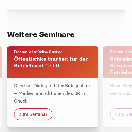
Weitere Seminare
Präsenz- oder Online-Seminar
Präsenz- ode
Öffentlichkeitsarbeit für den
Schreibe
Betriebsrat Teil II
Kernkom
Betriebs
Direkter Dialog mit der Belegschaft
Klare Wor
— Medien und Aktionen des BR im
wirkungsv
Check
Zum Seminar
Zum Se