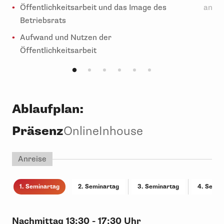
Öffentlichkeitsarbeit und das Image des
ansp
Betriebsrats
Aufwand und Nutzen der
Öffentlichkeitsarbeit
Ablaufplan:
Präsenz
Online
Inhouse
Anreise
1. Seminartag
2. Seminartag
3. Seminartag
4. Semin
Nachmittag
13:30 - 17:30 Uhr