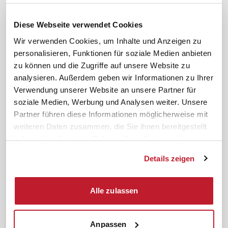
Downloads & Formulare
SBV-Wahl
FAQ
JAV-Wahl
Diese Webseite verwendet Cookies
ifb-App Betriebsrat360
Wir verwenden Cookies, um Inhalte und Anzeigen zu
personalisieren, Funktionen für soziale Medien anbieten
News. Wissen. Themen.
Folgen Sie uns
zu können und die Zugriffe auf unsere Website zu
News & Fachthemen
analysieren. Außerdem geben wir Informationen zu Ihrer
Lexikon
Verwendung unserer Website an unsere Partner für
Sicherheit durch geprüfte
soziale Medien, Werbung und Analysen weiter. Unsere
Qualität!
Rechtsprechung
Partner führen diese Informationen möglicherweise mit
Gesetze
weiteren Daten zusammen, die Sie ihnen bereitgestellt
BR-Magazin
haben oder die sie im Rahmen Ihrer Nutzung der
Forum
Dienste gesammelt haben.
Details zeigen
Datenschutz
Cookiebot
Impressum
Rechtliches
Alle zulassen
AGB
Anpassen