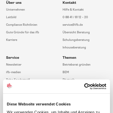
Über uns
Kontakt
Unternehmen
Hilfe & Kontakt
Leitbild
0 88 41 / 61 12 – 20
Compliance Richtlinien
service@ifb.de
Gute Gründe für das ifb
Übersicht Beratung
Karriere
Schulungsberatung
Inhouseberatung
Service
Themen
Newsletter
Betriebsrat gründen
ifb-medien
BEM
Bahn Sondertarif
Rhetorik
meinifb
BR-Wahl
Downloads & Formulare
SBV-Wahl
FAQ
JAV-Wahl
Diese Webseite verwendet Cookies
ifb-App Betriebsrat360
Wir verwenden Cookies, um Inhalte und Anzeigen zu