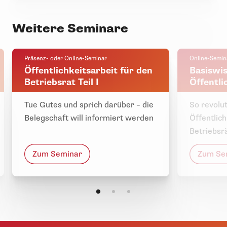
Weitere Seminare
Präsenz- oder Online-Seminar
Online-Semin
Öffentlichkeitsarbeit für den
Basiswis
Betriebsrat Teil I
Öffentli
Tue Gutes und sprich darüber – die
So revolut
Belegschaft will informiert werden
Öffentlich
Betriebsr
Zum Seminar
Zum Se