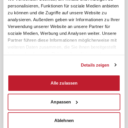
personalisieren, Funktionen für soziale Medien anbieten
News. Wissen. Themen.
Folgen Sie uns
zu können und die Zugriffe auf unsere Website zu
News & Fachthemen
analysieren. Außerdem geben wir Informationen zu Ihrer
Lexikon
Verwendung unserer Website an unsere Partner für
Sicherheit durch geprüfte
soziale Medien, Werbung und Analysen weiter. Unsere
Qualität!
Rechtsprechung
Partner führen diese Informationen möglicherweise mit
Gesetze
weiteren Daten zusammen, die Sie ihnen bereitgestellt
BR-Magazin
haben oder die sie im Rahmen Ihrer Nutzung der
Forum
Dienste gesammelt haben.
Details zeigen
Datenschutz
Cookiebot
Impressum
Rechtliches
Alle zulassen
AGB
Anpassen
Institut zur Fortbildung von
© 2026
Betriebsräten GmbH & Co. KG
Ablehnen