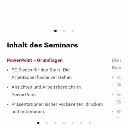
Inhalt des Seminars
PowerPoint – Grundlagen
Die ers
Beispie
PC Basics für den Start: Die
Arbeitsoberfläche verstehen
Kurze
die B
Ansichten und Arbeitsbereiche in
PowerPoint
Vorüb
Zielg
Präsentationen sicher vorbereiten, drucken
und mitnehmen
BR-Pr
für F