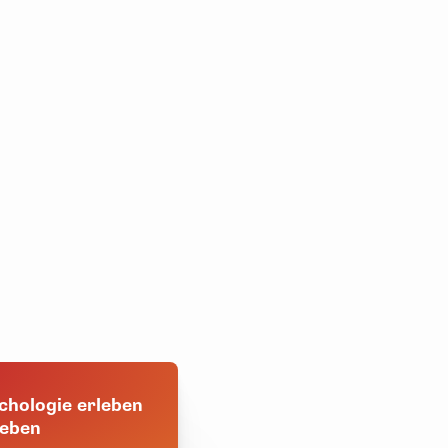
Rahmenprogramm. Ich komme wiede
das Seminar gerne weiter.
Bettina T., Mitglied im BR, zum Se
November 2024 in Rostock
chologie erleben
geben