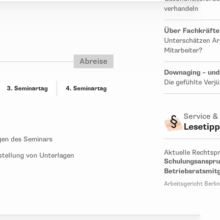
verhandeln
Über Fachkräftem
Unterschätzen Ar
Mitarbeiter?
Abreise
Downaging – und 
Die gefühlte Ver
3. Seminartag
4. Seminartag
Service &
Lesetip
gen des Seminars
Aktuelle Rechtsp
tstellung von Unterlagen
Schulungsanspru
Betriebsratsmitg
Arbeitsgericht Berli