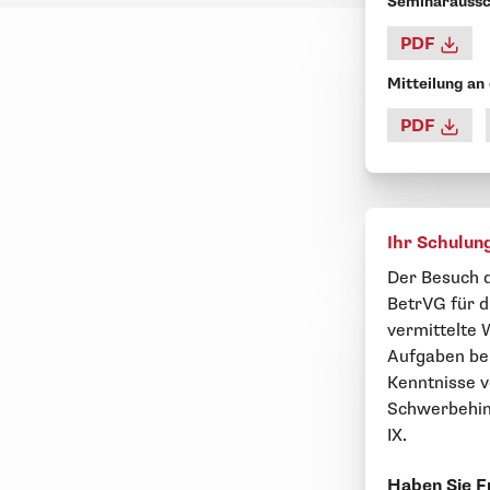
Seminaraussc
PDF
Mitteilung an
PDF
Ihr Schulun
Der Besuch d
BetrVG für di
vermittelte 
Aufgaben be
Kenntnisse ve
Schwerbehin
IX.
Haben Sie F