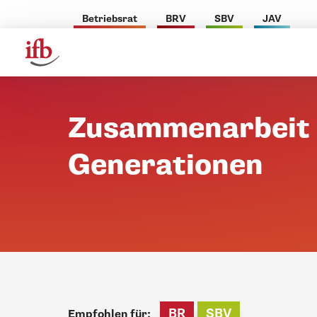
Betriebsrat
BRV
SBV
JAV
Zusammenarbeit 
Generationen
BR
SBV
Empfohlen für: