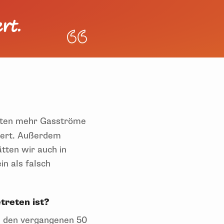
rt.
nten mehr Gasströme
euert. Außerdem
tten wir auch in
n als falsch
etreten ist?
in den vergangenen 50