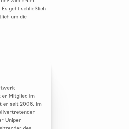
, der wiederum
 Es geht schließlich
tlich um die
aftwerk
 er Mitglied im
t er seit 2006. Im
llvertretender
er Uniper
sitzender des