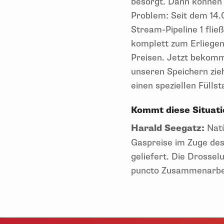
besorgt. Dann können 
Problem: Seit dem 14.
Stream-Pipeline 1 flie
komplett zum Erliegen
Preisen. Jetzt bekomm
unseren Speichern zieh
einen speziellen Füll
Kommt diese Situat
Harald Seegatz:
Natü
Gaspreise im Zuge des
geliefert. Die Drossel
puncto Zusammenarbeit