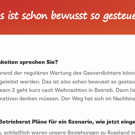
s ist schon bewusst so gesteue
keiten sprechen Sie?
end der regulären Wartung des Gasverdichters kön
 geleitet werden. Das ist also schon bewusst so gest
ream 2 geht kurz nach Weihnachten in Betrieb. Dann hä
rnativen denken müssen. Der Weg hat sich im Nachhinei
Betriebsrat Pläne für ein Szenario, wie jetzt eing
, schließlich waren unsere Beziehungen zu Russland 