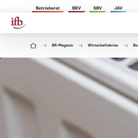
Betriebsrat
BRV
SBV
JAV
BR-Magazin
Wirtschaftskrise
Be