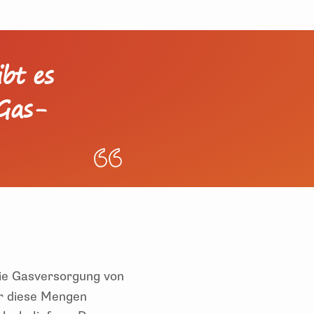
bt es
 Gas-
die Gasversorgung von
er diese Mengen