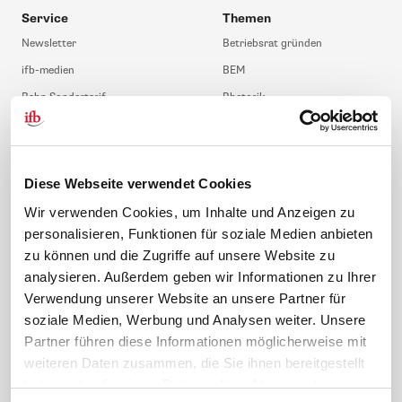
Service
Themen
Newsletter
Betriebsrat gründen
ifb-medien
BEM
Bahn Sondertarif
Rhetorik
meinifb
BR-Wahl
Downloads & Formulare
SBV-Wahl
FAQ
JAV-Wahl
Diese Webseite verwendet Cookies
ifb-App Betriebsrat360
Wir verwenden Cookies, um Inhalte und Anzeigen zu
personalisieren, Funktionen für soziale Medien anbieten
News. Wissen. Themen.
Folgen Sie uns
zu können und die Zugriffe auf unsere Website zu
News & Fachthemen
analysieren. Außerdem geben wir Informationen zu Ihrer
Lexikon
Verwendung unserer Website an unsere Partner für
Sicherheit durch geprüfte
soziale Medien, Werbung und Analysen weiter. Unsere
Qualität!
Rechtsprechung
Partner führen diese Informationen möglicherweise mit
Gesetze
weiteren Daten zusammen, die Sie ihnen bereitgestellt
BR-Magazin
haben oder die sie im Rahmen Ihrer Nutzung der
Forum