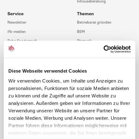
Inhouseberatung
Service
Themen
Newsletter
Betriebsrat gründen
ifb-medien
BEM
Bahn Sondertarif
Rhetorik
meinifb
BR-Wahl
Downloads & Formulare
SBV-Wahl
FAQ
JAV-Wahl
Diese Webseite verwendet Cookies
ifb-App Betriebsrat360
Wir verwenden Cookies, um Inhalte und Anzeigen zu
personalisieren, Funktionen für soziale Medien anbieten
News. Wissen. Themen.
Folgen Sie uns
zu können und die Zugriffe auf unsere Website zu
News & Fachthemen
analysieren. Außerdem geben wir Informationen zu Ihrer
Lexikon
Verwendung unserer Website an unsere Partner für
Sicherheit durch geprüfte
soziale Medien, Werbung und Analysen weiter. Unsere
Qualität!
Rechtsprechung
Partner führen diese Informationen möglicherweise mit
Gesetze
weiteren Daten zusammen, die Sie ihnen bereitgestellt
BR-Magazin