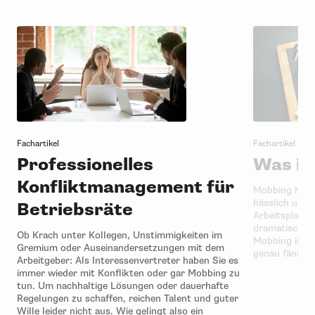
Fachartikel
Fachartikel
Professionelles
Was is
Konfliktmanagement für
Mobbing hat vi
hässlich und
Betriebsräte
Arbeitsplatz.
dramatisch. E
Ob Krach unter Kollegen, Unstimmigkeiten im
Mobbing ist, 
Gremium oder Auseinandersetzungen mit dem
genau fängt 
Arbeitgeber: Als Interessenvertreter haben Sie es
immer wieder mit Konflikten oder gar Mobbing zu
tun. Um nachhaltige Lösungen oder dauerhafte
Regelungen zu schaffen, reichen Talent und guter
Wille leider nicht aus. Wie gelingt also ein