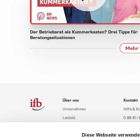
Der Betriebsrat als Kummerkasten? Drei Tipps für
Beratungssituationen
Mehr 
Über uns
Kontakt
Unternehmen
Hilfe & K
Leitbild
0 88 41 / 
Compliance Richtlinien
service@i
Diese Webseite verwende
Gute Gründe für das ifb
Übersich