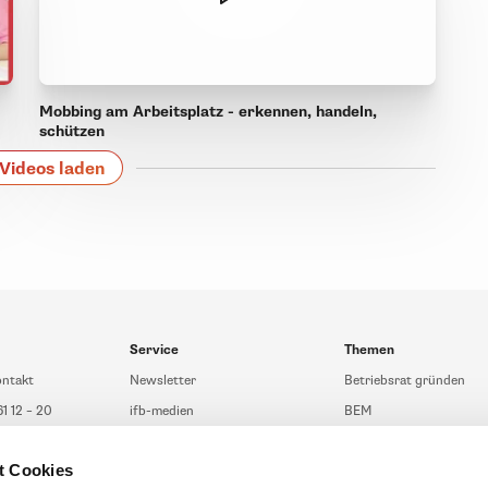
Mobbing am Arbeitsplatz - erkennen, handeln,
schützen
Videos laden
Service
Themen
ontakt
Newsletter
Betriebsrat gründen
61 12 – 20
ifb-medien
BEM
fb.de
Bahn Sondertarif
Rhetorik
t Cookies
t Beratung
meinifb
BR-Wahl