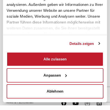
Compliance Richtlinien
service@ifb.de
analysieren. Außerdem geben wir Informationen zu Ihrer
Verwendung unserer Website an unsere Partner für
Gute Gründe für das ifb
Übersicht Beratung
soziale Medien, Werbung und Analysen weiter. Unsere
Karriere
Schulungsberatung
Partner führen diese Informationen möglicherweise mit
Inhouseberatung
weiteren Daten zusammen, die Sie ihnen bereitgestellt
haben oder die sie im Rahmen Ihrer Nutzung der
Service
Themen
Dienste gesammelt haben.
Newsletter
Betriebsrat gründen
Details zeigen
ifb-medien
BEM
Bahn Sondertarif
Rhetorik
Alle zulassen
meinifb
BR-Wahl
Downloads & Formulare
SBV-Wahl
Anpassen
FAQ
JAV-Wahl
ifb-App Betriebsrat360
Ablehnen
News. Wissen. Themen.
Folgen Sie uns
News & Fachthemen
Lexikon