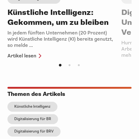
Künstliche Intelligenz:
Digi
Gekommen, um zu bleiben
Unte
Vern
In jedem fünften Unternehmen (20 Prozent)
wird Künstliche Intelligenz (KI) bereits genutzt,
Hurra, 
so melde ...
Arbeits
mehr Pr
Artikel lesen
Artikel 
Themen des Artikels
Künstliche Intelligenz
Digitalisierung für BR
Digitalisierung für BRV