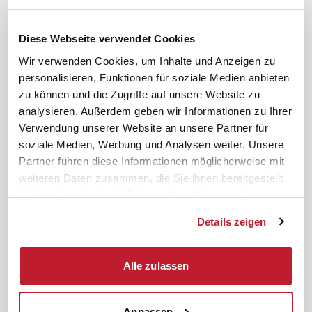
Compliance Richtlinien
service@ifb.de
Gute Gründe für das ifb
Übersicht Beratung
Diese Webseite verwendet Cookies
Karriere
Schulungsberatung
Wir verwenden Cookies, um Inhalte und Anzeigen zu
Inhouseberatung
personalisieren, Funktionen für soziale Medien anbieten
zu können und die Zugriffe auf unsere Website zu
Service
Themen
analysieren. Außerdem geben wir Informationen zu Ihrer
Newsletter
Betriebsrat gründen
Verwendung unserer Website an unsere Partner für
ifb-medien
BEM
soziale Medien, Werbung und Analysen weiter. Unsere
Partner führen diese Informationen möglicherweise mit
Bahn Sondertarif
Rhetorik
weiteren Daten zusammen, die Sie ihnen bereitgestellt
meinifb
BR-Wahl
haben oder die sie im Rahmen Ihrer Nutzung der
Downloads & Formulare
SBV-Wahl
Dienste gesammelt haben.
Details zeigen
FAQ
JAV-Wahl
ifb-App Betriebsrat360
Alle zulassen
News. Wissen. Themen.
Folgen Sie uns
News & Fachthemen
Anpassen