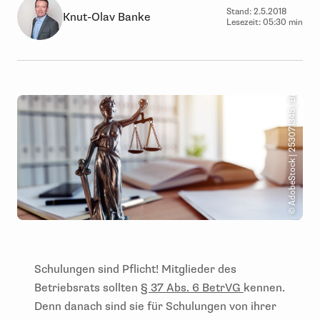
Stand:
2.5.2018
Knut-Olav Banke
Lesezeit:
05:30 min
© AdobeStock | 253071345 | Bits and Splits
Schulungen sind Pflicht! Mitglieder des
Betriebsrats sollten
§ 37 Abs. 6 BetrVG
kennen.
Denn danach sind sie für Schulungen von ihrer