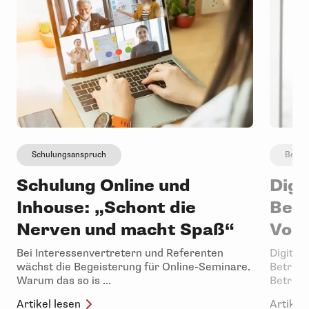
Schulungsanspruch
Betri
Schulung Online und
Digi
Inhouse: „Schont die
Betr
Nerven und macht Spaß“
Vor
Bei Interessenvertretern und Referenten
Digitale
wächst die Begeisterung für Online-Seminare.
BetrVG 
Warum das so is ...
Betriebs
Artikel lesen
Artikel 