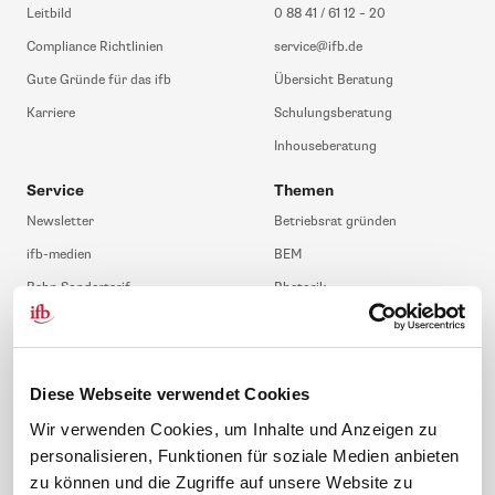
Leitbild
0 88 41 / 61 12 – 20
Compliance Richtlinien
service@ifb.de
Gute Gründe für das ifb
Übersicht Beratung
Karriere
Schulungsberatung
Inhouseberatung
Service
Themen
Newsletter
Betriebsrat gründen
ifb-medien
BEM
Bahn Sondertarif
Rhetorik
meinifb
BR-Wahl
Downloads & Formulare
SBV-Wahl
FAQ
JAV-Wahl
Diese Webseite verwendet Cookies
ifb-App Betriebsrat360
Wir verwenden Cookies, um Inhalte und Anzeigen zu
personalisieren, Funktionen für soziale Medien anbieten
News. Wissen. Themen.
Folgen Sie uns
zu können und die Zugriffe auf unsere Website zu