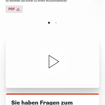
So kommen Sie sicher zu Ihrem Wunschseminar!
Ihr 
PDF
P
Sie haben Fragen zum