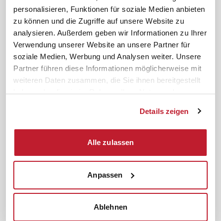
personalisieren, Funktionen für soziale Medien anbieten
News. Wissen. Themen.
Folgen Sie uns
zu können und die Zugriffe auf unsere Website zu
News & Fachthemen
analysieren. Außerdem geben wir Informationen zu Ihrer
Lexikon
Verwendung unserer Website an unsere Partner für
Sicherheit durch geprüfte
soziale Medien, Werbung und Analysen weiter. Unsere
Qualität!
Rechtsprechung
Partner führen diese Informationen möglicherweise mit
Gesetze
weiteren Daten zusammen, die Sie ihnen bereitgestellt
BR-Magazin
haben oder die sie im Rahmen Ihrer Nutzung der
Forum
Dienste gesammelt haben.
Details zeigen
Datenschutz
Cookiebot
Impressum
Rechtliches
Alle zulassen
AGB
Anpassen
Institut zur Fortbildung von
© 2026
Betriebsräten GmbH & Co. KG
Ablehnen