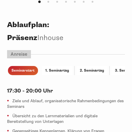
Ablaufplan:
Präsenz
Inhouse
Anreise
Seminarstart
1. Seminartag
2. Seminartag
3. Semina
17:30 - 20:00 Uhr
Ziele und Ablauf, organisatorische Rahmenbedingungen des
Seminars
Übersicht zu den Lernmaterialien und digitale
Bereitstellung von Unterlagen
Gegenseitiges Kennenlernen, Klärung von Fragen