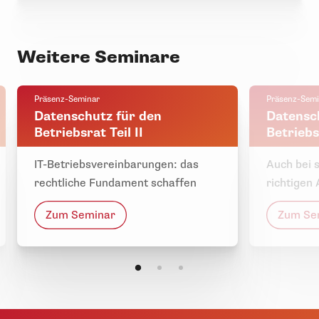
Weitere Seminare
Präsenz-Seminar
Präsenz-Semi
Datenschutz für den
Datensc
Betriebsrat Teil II
Betriebsr
IT-Betriebsvereinbarungen: das
Auch bei 
rechtliche Fundament schaffen
richtigen
Zum Seminar
Zum Se