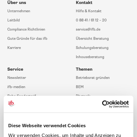
Über uns
Kontakt
Unternehmen
Hilfe & Kontakt
Leitbild
0 88 41 / 61 12 – 20
Compliance Richtlinien
service@ifb.de
Gute Gründe für das ifb
Übersicht Beratung
Karriere
Schulungsberatung
Inhouseberatung
Service
Themen
Newsletter
Betriebsrat gründen
ifb-medien
BEM
Bahn Sondertarif
Rhetorik
meinifb
BR-Wahl
Downloads & Formulare
SBV-Wahl
FAQ
JAV-Wahl
Diese Webseite verwendet Cookies
ifb-App Betriebsrat360
Wir verwenden Cookies, um Inhalte und Anzeigen zu