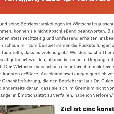
 und seine Betriebsratskollegen im Wirtschaftsausschu
mmen, können sie nicht abschließend beantworten. Bis
onen stets rechtzeitig und umfassend erhalten, insbe
ch schaue mir zum Beispiel immer die Rückstellungen 
h feststelle, dass es welche gibt.“ Werden solche The
es abgefedert werden, ebenso ist es beim Umgang mit M
gt. Der Wirtschaftsausschuss als unternehmensinter
dato konnten größere Auseinandersetzungen gänzlich v
 Geschäftsführung, die den Betriebsrat laut Dr. Guido 
 anderseits daran, dass sie sich im Gremium nicht von
ange, in Emotionalität zu verfallen, habe ich verloren.
Ziel ist eine kons