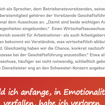
ch als Sprecher, dem Betriebsratsvorsitzenden, seiner
bsratsmitglied gehören der Vorsitzende Geschäftsfüh
nal dem Ausschuss an. „Damit sind beide wichtigen Au
legenheiten eingebunden.“ Einen Wirtschaftsausschuss
inrich sowohl für Arbeitnehmer- als auch Arbeitgebers
an bekommt ein Verständnis, was wirtschaftlich abl
. Gleichzeitig haben wir die Chance, konkret nachzuf
zesse bei der Geschäftsführung anzustoßen.“ Etwa all
sschuss, häufiger sei nicht notwendig, schließlich geb
ls Dienstleister eng an den Schwester-Konzern angebun
d ich anfange, in Emotionali
verfallen, habe ich verloren.