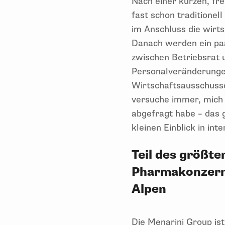
Nach einer kurzen, fr
fast schon traditionel
im Anschluss die wirts
Danach werden ein pa
zwischen Betriebsrat 
Personalveränderungen
Wirtschaftsausschusse
versuche immer, mich 
abgefragt habe – das g
kleinen Einblick in int
Teil des größte
Pharmakonzerns
Alpen
Die Menarini Group ist 