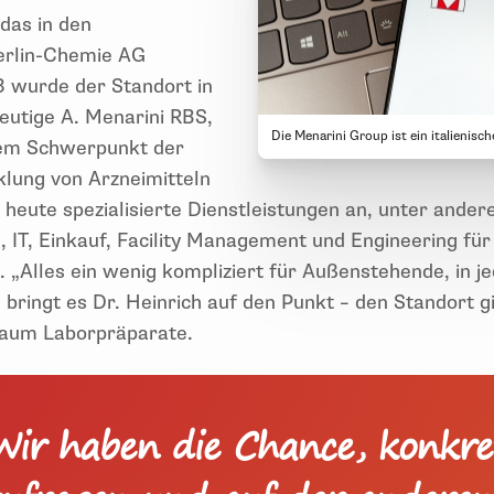
as in den
erlin-Chemie AG
 wurde der Standort in
heutige A. Menarini RBS,
Die Menarini Group ist ein italieni
em Schwerpunkt der
lung von Arzneimitteln
 heute spezialisierte Dienstleistungen an, unter ande
g, IT, Einkauf, Facility Management und Engineering f
 „Alles ein wenig kompliziert für Außenstehende, in jed
, bringt es Dr. Heinrich auf den Punkt – den Standort gi
baum Laborpräparate.
Wir haben die Chance, konkre