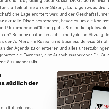
eundlichen Begrüßung bedankt sich Dr. Guido Heinrich
l für die Teilnahme an der Sitzung. Es folgen zwei, drei
chaftliche Lage erörtert wird und der Geschäftsführer
ar aktuelle Dinge besprochen, bevor es um die konkr
und Unternehmensführung geht. Stehen beispielsweis
 an? So oder so ähnlich sieht eine typische Sitzung d
s der A. Menarini Research & Business Service GmbH 
an der Agenda zu orientieren und alles unterzubringen
ebietet die Fairness“, gibt Ausschusssprecher Dr. Gui
erne Sitzungsdetails.
n
 südlich der
ein italienisches