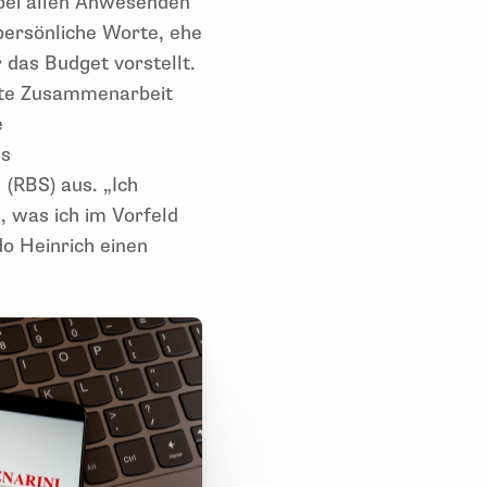
 bei allen Anwesenden
 persönliche Worte, ehe
 das Budget vorstellt.
ete Zusammenarbeit
e
es
(RBS) aus. „Ich
, was ich im Vorfeld
do Heinrich einen