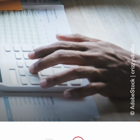
© AdobeStock | crizzystudio