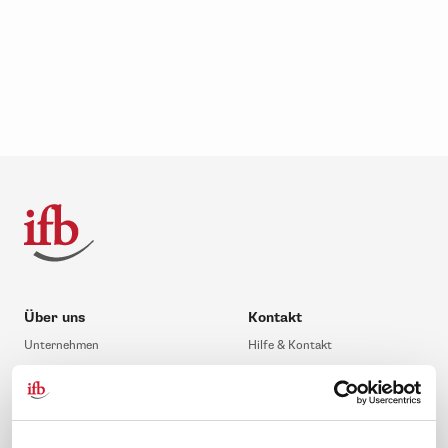
Über uns
Kontakt
Unternehmen
Hilfe & Kontakt
Leitbild
0 88 41 / 61 12 – 20
Compliance Richtlinien
service@ifb.de
Gute Gründe für das ifb
Übersicht Beratung