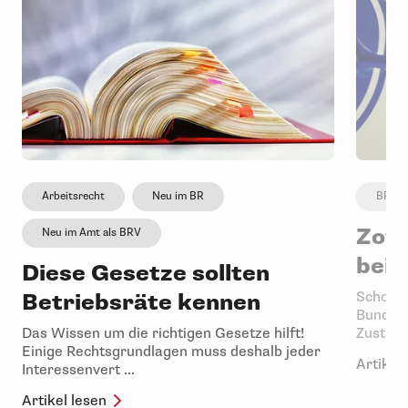
Arbeitsrecht
Neu im BR
BR gr
Zoff
Neu im Amt als BRV
bei 
Diese Gesetze sollten
Betriebsräte kennen
Schon l
Bundesl
Das Wissen um die richtigen Gesetze hilft!
Zuständ
Einige Rechtsgrundlagen muss deshalb jeder
Artikel 
Interessenvert ...
Artikel lesen