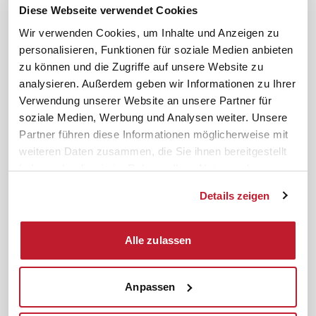
Diese Webseite verwendet Cookies
Karriere
Schulungsberatung
Wir verwenden Cookies, um Inhalte und Anzeigen zu
Inhouseberatung
personalisieren, Funktionen für soziale Medien anbieten
Service
Themen
zu können und die Zugriffe auf unsere Website zu
Newsletter
Betriebsrat gründen
analysieren. Außerdem geben wir Informationen zu Ihrer
Verwendung unserer Website an unsere Partner für
ifb-medien
BEM
soziale Medien, Werbung und Analysen weiter. Unsere
Bahn Sondertarif
Rhetorik
Partner führen diese Informationen möglicherweise mit
meinifb
BR-Wahl
weiteren Daten zusammen, die Sie ihnen bereitgestellt
Downloads & Formulare
SBV-Wahl
haben oder die sie im Rahmen Ihrer Nutzung der
Dienste gesammelt haben.
FAQ
JAV-Wahl
Details zeigen
ifb-App Betriebsrat360
News. Wissen. Themen.
Folgen Sie uns
Alle zulassen
News & Fachthemen
Lexikon
Anpassen
Sicherheit durch geprüfte
Qualität!
Rechtsprechung